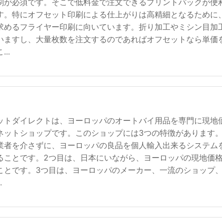
刷が必須です。そこで低料金で注文できるプリントパックが便
す。特にオフセット印刷による仕上がりは高精細となるために
求めるフライヤー印刷に向いています。折り加工やミシン目加
いますし、大量枚数を注文するのであればオフセットなら単価
..
ットダイレクトは、ヨーロッパのオートバイ用品を専門に現地
ネットショップです。このショップには3つの特徴があります。
業者を介さずに、ヨーロッパの良品を個人輸入出来るシステム
ることです。2つ目は、日本にいながら、ヨーロッパの現地価
ことです。3つ目は、ヨーロッパのメーカー、一流のショップ
.