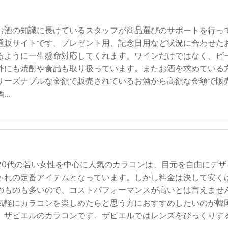
お酒の知識に長けているスタッフが商品選びのサポートを行っ
通販サイトです。プレゼント用、記念日用など状況に合わせた
るように一生懸命対応してくれます。ワインだけではなく、ビ
外にも焼酎や食品も取り扱っています。またお酒を求めている
リーズナブルな金額で販売されているお酒から高額な金額で販
..
ら20代の若い女性を中心に人気のカラコンは、目元を自由にデザ
ゃれの定番アイテムとなっています。しかし料金は決して安く
のものも多いので、コストパフォーマンスが高いとは言えませ
気軽にカラコンを楽しめたらと思う方におすすめしたいのが韓
、ザピエルのカラコンです。ザピエルではレンズをびっくりす