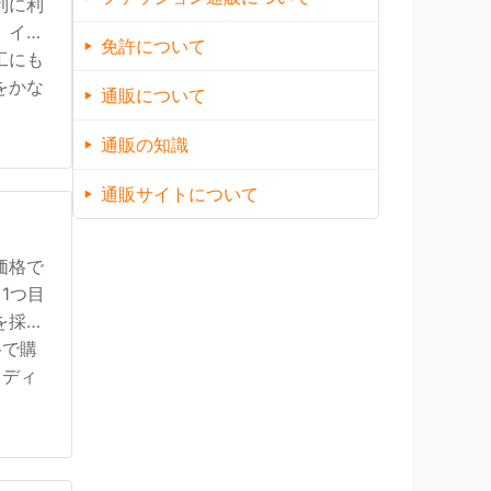
利に利
、イン
免許について
工にも
をかな
通販について
通販の知識
通販サイトについて
価格で
1つ目
を採用
格で購
、ディ