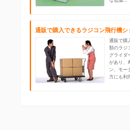
な低価...
通販で購入できるラジコン飛行機シ
通販で購
類のラジ
グライダ
があり、
ン、モー
方にも利用さ