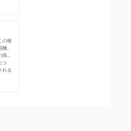
くの種
闘機、
の商品
モコ
される