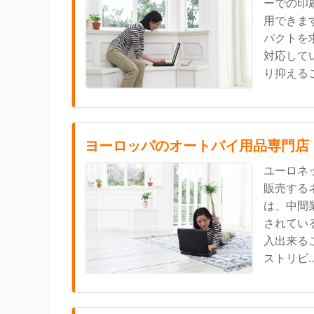
ーでの印
用できま
パクトを
対応して
り抑えるこ.
ヨーロッパのオートバイ用品専門店
ユーロネ
販売する
は、中間
されてい
入出来る
ストリビ..