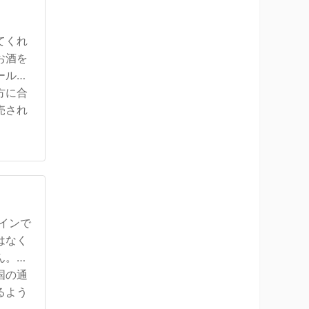
てくれ
お酒を
ールや
方に合
売され
インで
はなく
ん。も
国の通
るよう