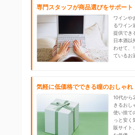
専門スタッフが商品選びをサポート
ワインや
るワイン
提供でき
日本酒以
わせて、
ているお酒.
気軽に低価格でできる瞳のおしゃれ
10代か
きるおし
使い捨て
っと安く
販サイト